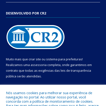
DESENVOLVIDO POR CR2
Muito mais que
criar site
ou
sistema para prefeituras
!
Realizamos uma
assessoria
completa, onde garantimos em
contrato que todas as exigências das
leis de transparência
pública
serão atendidas.
Conheça o
PNTP
e o
Radar da Transparência Pública
Nós usamos cookies para melhorar sua experiência de
navegação no portal. Ao utilizar nosso portal, você
concorda com a política de monitoramento de cookies.
Para ter mais informações sobre como isso é feito, acesse