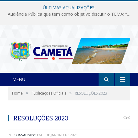
ÚLTIMAS ATUALIZAÇÕES:
Audiência Pública que tem como objetivo discutir o TEMA: “Fornecimento de Energia Elétrica em Debate: Tarifas, Qualidade e Atendimento dos Serviços”
MENU
»
»
Home
Publicações Oficiais
RESOLUÇÕES 2023
RESOLUÇÕES 2023
0
POR
CR2-ADMIN5
EM
1 DE JANEIRO DE 2023