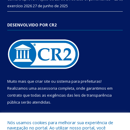
exercício 2026
27 de junho de 2025
DESENVOLVIDO POR CR2
Muito mais que
criar site
ou
sistema para prefeituras
!
Realizamos uma
assessoria
completa, onde garantimos em
contrato que todas as exigências das
leis de transparência
pública
serão atendidas.
Conheça o
PNTP
e o
Radar da Transparência Pública
Nós usamos cookies para melhorar sua experiência de
navegação no portal. Ao utilizar nosso portal, você