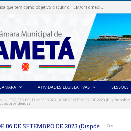
Audiência Pública que tem como objetivo discutir o TEMA: “Fornecimento de Energia Elétrica em Debate: Tarifas, Qualidade e Atendimento dos Serviços”
 CÂMARA
ATIVIDADES LEGISLATIVAS
SESSÕES
»
s
PROJETO DE LEI Nº 033/2023, DE 06 DE SETEMBRO DE 2023 (Dispõe sobre a
utras providencias)
DE 06 DE SETEMBRO DE 2023 (Dispõe
0