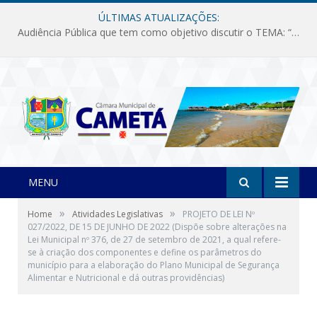
ÚLTIMAS ATUALIZAÇÕES:
Audiência Pública que tem como objetivo discutir o TEMA: “Fornecimento de Energia Elétrica em Debate: Tarifas, Qualidade e Atendimento dos Serviços”
MENU
»
»
Home
Atividades Legislativas
PROJETO DE LEI Nº
027/2022, DE 15 DE JUNHO DE 2022 (Dispõe sobre alterações na
Lei Municipal nº 376, de 27 de setembro de 2021, a qual refere-
se à criação dos componentes e define os parâmetros do
município para a elaboração do Plano Municipal de Segurança
Alimentar e Nutricional e dá outras providências)