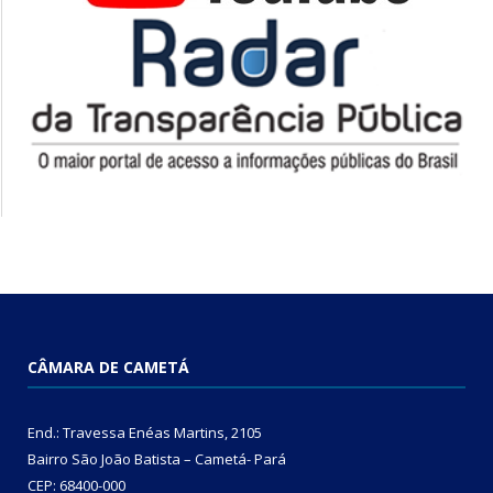
CÂMARA DE CAMETÁ
End.: Travessa Enéas Martins, 2105
Bairro São João Batista – Cametá- Pará
CEP: 68400-000