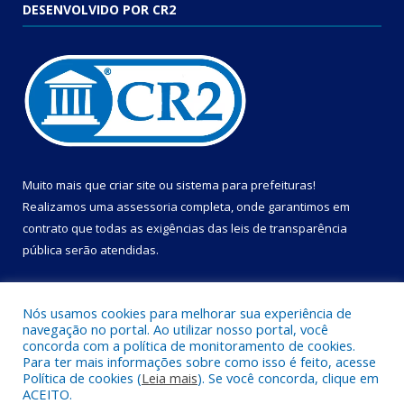
DESENVOLVIDO POR CR2
Muito mais que
criar site
ou
sistema para prefeituras
!
Realizamos uma
assessoria
completa, onde garantimos em
contrato que todas as exigências das
leis de transparência
pública
serão atendidas.
Conheça o
PNTP
e o
Radar da Transparência Pública
Nós usamos cookies para melhorar sua experiência de
navegação no portal. Ao utilizar nosso portal, você
concorda com a política de monitoramento de cookies.
Para ter mais informações sobre como isso é feito, acesse
Política de cookies (
Leia mais
). Se você concorda, clique em
Todos os direitos reservados a Câmara Municipal de Cametá.
ACEITO.