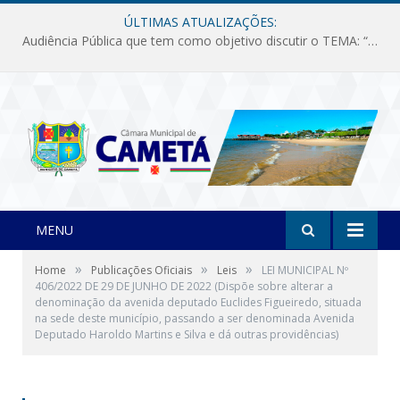
ÚLTIMAS ATUALIZAÇÕES:
Audiência Pública que tem como objetivo discutir o TEMA: “Fornecimento de Energia Elétrica em Debate: Tarifas, Qualidade e Atendimento dos Serviços”
MENU
»
»
»
Home
Publicações Oficiais
Leis
LEI MUNICIPAL Nº
406/2022 DE 29 DE JUNHO DE 2022 (Dispõe sobre alterar a
denominação da avenida deputado Euclides Figueiredo, situada
na sede deste município, passando a ser denominada Avenida
Deputado Haroldo Martins e Silva e dá outras providências)