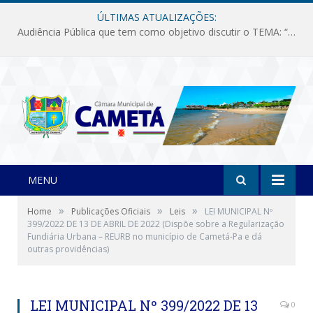
ÚLTIMAS ATUALIZAÇÕES:
Audiência Pública que tem como objetivo discutir o TEMA: “Fornecimento de Energia Elétrica em Debate: Tarifas, Qualidade e Atendimento dos Serviços”
MENU
»
»
»
Home
Publicações Oficiais
Leis
LEI MUNICIPAL Nº
399/2022 DE 13 DE ABRIL DE 2022 (Dispõe sobre a Regularização
Fundiária Urbana – REURB no município de Cametá-Pa e dá
outras providências)
LEI MUNICIPAL Nº 399/2022 DE 13
0