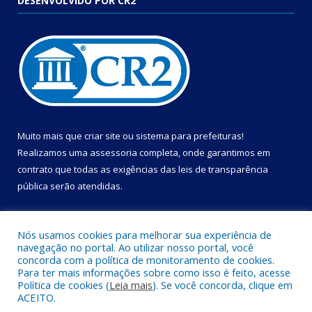
DESENVOLVIDO POR CR2
Muito mais que
criar site
ou
sistema para prefeituras
!
Realizamos uma
assessoria
completa, onde garantimos em
contrato que todas as exigências das
leis de transparência
pública
serão atendidas.
Conheça o
PNTP
e o
Radar da Transparência Pública
Nós usamos cookies para melhorar sua experiência de
navegação no portal. Ao utilizar nosso portal, você
concorda com a política de monitoramento de cookies.
Para ter mais informações sobre como isso é feito, acesse
Política de cookies (
Leia mais
). Se você concorda, clique em
Todos os direitos reservados a Câmara Municipal de Cametá.
ACEITO.