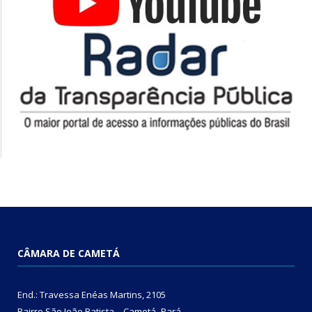
CÂMARA DE CAMETÁ
End.: Travessa Enéas Martins, 2105
Bairro São João Batista – Cametá- Pará