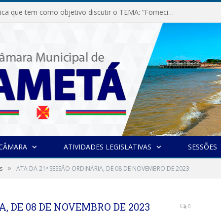
Audiência Pública que tem como objetivo discutir o TEMA: “Fornecimento de Energia Elétrica em Debate: Tarifas, Qualidade e Atendimento dos Serviços”
 CÂMARA
ATIVIDADES LEGISLATIVAS
SESSÕES
»
s
ATA DA 21ª SESSÃO ORDINÁRIA, DE 08 DE NOVEMBRO DE 2023
A, DE 08 DE NOVEMBRO DE 2023
0