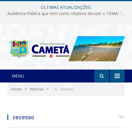
ÚLTIMAS ATUALIZAÇÕES:
Audiência Pública que tem como objetivo discutir o TEMA: “Fornecimento de Energia Elétrica em Debate: Tarifas, Qualidade e Atendimento dos Serviços”
MENU
»
»
»
Home
Notícias
recesso
recesso
0