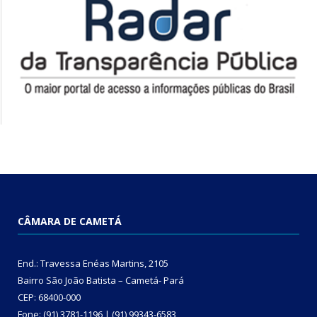
CÂMARA DE CAMETÁ
End.: Travessa Enéas Martins, 2105
Bairro São João Batista – Cametá- Pará
CEP: 68400-000
Fone: (91) 3781-1196 | (91) 99343-6583