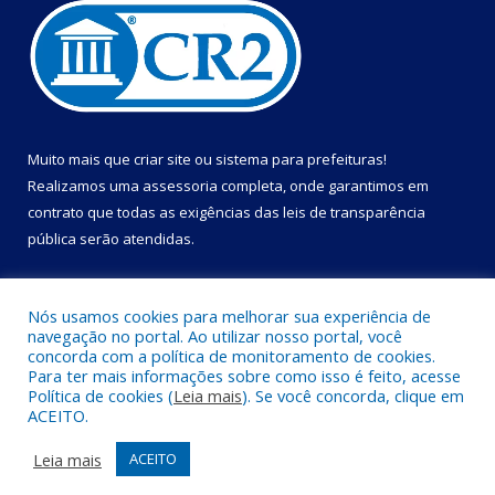
Muito mais que
criar site
ou
sistema para prefeituras
!
Realizamos uma
assessoria
completa, onde garantimos em
contrato que todas as exigências das
leis de transparência
pública
serão atendidas.
Conheça o
PNTP
e o
Radar da Transparência Pública
Nós usamos cookies para melhorar sua experiência de
navegação no portal. Ao utilizar nosso portal, você
concorda com a política de monitoramento de cookies.
Para ter mais informações sobre como isso é feito, acesse
Política de cookies (
Leia mais
). Se você concorda, clique em
Todos os direitos reservados a Câmara Municipal de Cametá.
ACEITO.
Mapa do Site
Acessar Área Administrativa
Leia mais
ACEITO
Acessar Webmail