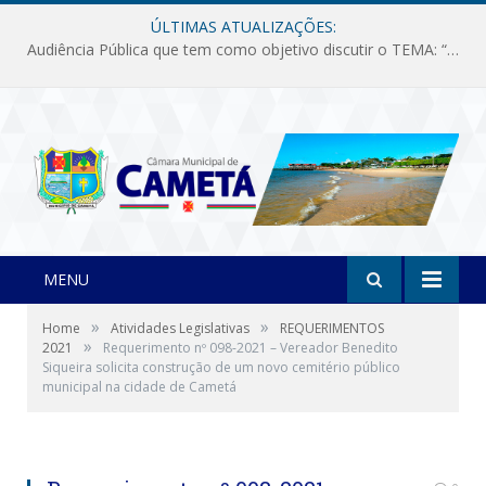
ÚLTIMAS ATUALIZAÇÕES:
Audiência Pública que tem como objetivo discutir o TEMA: “Fornecimento de Energia Elétrica em Debate: Tarifas, Qualidade e Atendimento dos Serviços”
MENU
»
»
Home
Atividades Legislativas
REQUERIMENTOS
»
2021
Requerimento nº 098-2021 – Vereador Benedito
Siqueira solicita construção de um novo cemitério público
municipal na cidade de Cametá