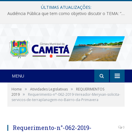
ÚLTIMAS ATUALIZAÇÕES:
Audiência Pública que tem como objetivo discutir o TEMA: “Fornecimento de Energia Elétrica em Debate: Tarifas, Qualidade e Atendimento dos Serviços”
MENU
»
»
Home
Atividades Legislativas
REQUERIMENTOS
»
2019
Requerimento-n°-062-2019-Vereador-Meryvan-solicita-
servicos-de-terraplanagem-no-Bairro-da-Primavera
Requerimento-n°-062-2019-
0