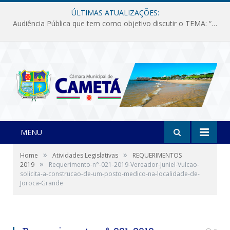
ÚLTIMAS ATUALIZAÇÕES:
Audiência Pública que tem como objetivo discutir o TEMA: “Fornecimento de Energia Elétrica em Debate: Tarifas, Qualidade e Atendimento dos Serviços”
MENU
»
»
Home
Atividades Legislativas
REQUERIMENTOS
»
2019
Requerimento-n°-021-2019-Vereador-Juniel-Vulcao-
solicita-a-construcao-de-um-posto-medico-na-localidade-de-
Joroca-Grande