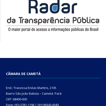
CÂMARA DE CAMETÁ
End.: Travessa Enéas Martins, 2105
Bairro São João Batista – Cametá- Pará
CEP: 68400-000
Fone: (91) 3781-1196 | (91) 99343-6583