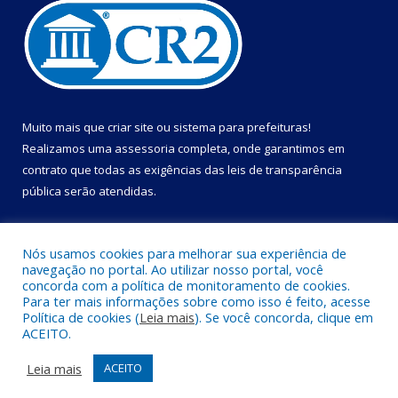
Muito mais que
criar site
ou
sistema para prefeituras
!
Realizamos uma
assessoria
completa, onde garantimos em
contrato que todas as exigências das
leis de transparência
pública
serão atendidas.
Conheça o
PNTP
e o
Radar da Transparência Pública
Nós usamos cookies para melhorar sua experiência de
navegação no portal. Ao utilizar nosso portal, você
concorda com a política de monitoramento de cookies.
Para ter mais informações sobre como isso é feito, acesse
Política de cookies (
Leia mais
). Se você concorda, clique em
Todos os direitos reservados a Câmara Municipal de Cametá.
ACEITO.
Mapa do Site
Acessar Área Administrativa
Leia mais
ACEITO
Acessar Webmail