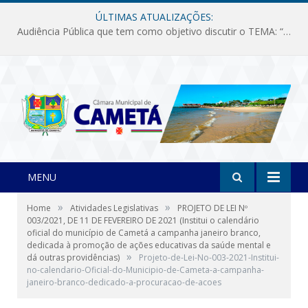
ÚLTIMAS ATUALIZAÇÕES:
Audiência Pública que tem como objetivo discutir o TEMA: “Fornecimento de Energia Elétrica em Debate: Tarifas, Qualidade e Atendimento dos Serviços”
MENU
»
»
Home
Atividades Legislativas
PROJETO DE LEI Nº
003/2021, DE 11 DE FEVEREIRO DE 2021 (Institui o calendário
oficial do município de Cametá a campanha janeiro branco,
dedicada à promoção de ações educativas da saúde mental e
»
dá outras providências)
Projeto-de-Lei-No-003-2021-Institui-
no-calendario-Oficial-do-Municipio-de-Cameta-a-campanha-
janeiro-branco-dedicado-a-procuracao-de-acoes