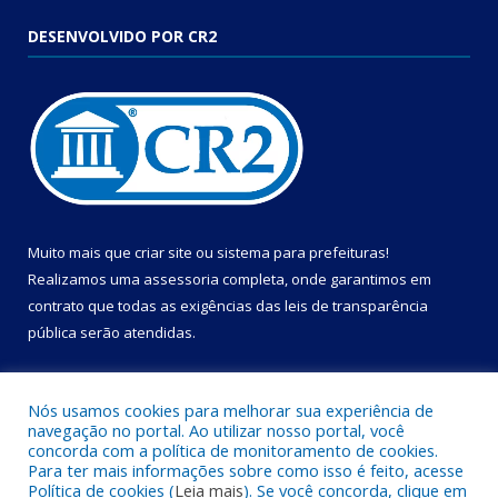
DESENVOLVIDO POR CR2
Muito mais que
criar site
ou
sistema para prefeituras
!
Realizamos uma
assessoria
completa, onde garantimos em
contrato que todas as exigências das
leis de transparência
pública
serão atendidas.
Conheça o
PNTP
e o
Radar da Transparência Pública
Nós usamos cookies para melhorar sua experiência de
navegação no portal. Ao utilizar nosso portal, você
concorda com a política de monitoramento de cookies.
Para ter mais informações sobre como isso é feito, acesse
Política de cookies (
Leia mais
). Se você concorda, clique em