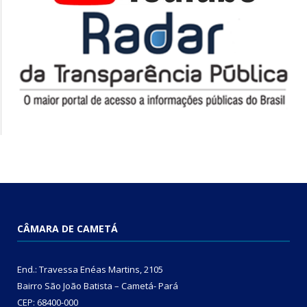
CÂMARA DE CAMETÁ
End.: Travessa Enéas Martins, 2105
Bairro São João Batista – Cametá- Pará
CEP: 68400-000