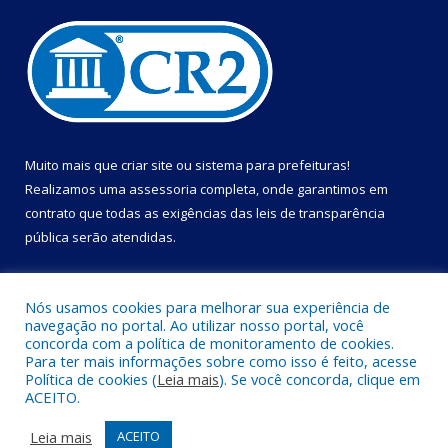
Muito mais que
criar site
ou
sistema para prefeituras
!
Realizamos uma
assessoria
completa, onde garantimos em
contrato que todas as exigências das
leis de transparência
pública
serão atendidas.
Conheça o
PNTP
e o
Radar da Transparência Pública
Nós usamos cookies para melhorar sua experiência de
navegação no portal. Ao utilizar nosso portal, você
concorda com a política de monitoramento de cookies.
Para ter mais informações sobre como isso é feito, acesse
Política de cookies (
Leia mais
). Se você concorda, clique em
Todos os direitos reservados a Câmara Municipal de Cametá.
ACEITO.
Mapa do Site
Acessar Área Administrativa
Leia mais
ACEITO