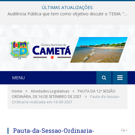
ÚLTIMAS ATUALIZAÇÕES:
Audiência Pública que tem como objetivo discutir o TEMA: “Fornecimento de Energia Elétrica em Debate: Tarifas, Qualidade e Atendimento dos Serviços”
MENU
»
»
Home
Atividades Legislativas
PAUTA DA 12ª SESSÃO
»
ORDINÁRIA, DE 16 DE SETEMBRO DE 2021
Pauta-da-Sessao-
Ordinaria-realizada-em-16-09-2021
Pauta-da-Sessao-Ordinaria-
0