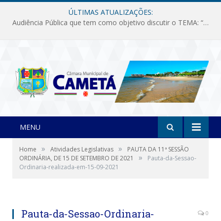
ÚLTIMAS ATUALIZAÇÕES:
Audiência Pública que tem como objetivo discutir o TEMA: “Fornecimento de Energia Elétrica em Debate: Tarifas, Qualidade e Atendimento dos Serviços”
MENU
»
»
Home
Atividades Legislativas
PAUTA DA 11ª SESSÃO
»
ORDINÁRIA, DE 15 DE SETEMBRO DE 2021
Pauta-da-Sessao-
Ordinaria-realizada-em-15-09-2021
Pauta-da-Sessao-Ordinaria-
0