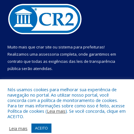
Muito mais que
criar site
ou
sistema para prefeituras
!
Realizamos uma
assessoria
completa, onde garantimos em
contrato que todas as exigências das
leis de transparência
pública
serão atendidas.
Conheça o
PNTP
e o
Radar da Transparência Pública
Nós usamos cookies para melhorar sua experiência de
navegação no portal. Ao utilizar nosso portal, você
concorda com a política de monitoramento de cookies.
Para ter mais informações sobre como isso é feito, acesse
Política de cookies (
Leia mais
). Se você concorda, clique em
Todos os direitos reservados a Câmara Municipal de Cametá.
ACEITO.
Mapa do Site
Acessar Área Administrativa
Leia mais
ACEITO
Acessar Webmail