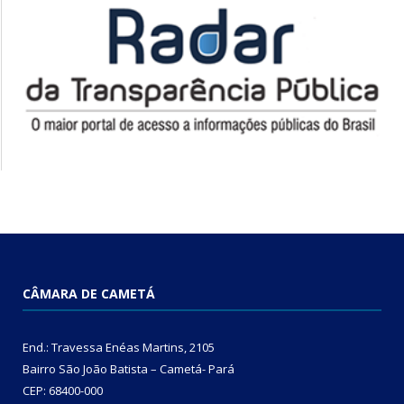
CÂMARA DE CAMETÁ
End.: Travessa Enéas Martins, 2105
Bairro São João Batista – Cametá- Pará
CEP: 68400-000