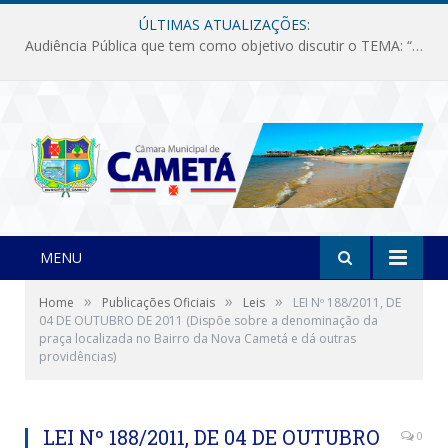
ÚLTIMAS ATUALIZAÇÕES:
Audiência Pública que tem como objetivo discutir o TEMA: “Fornecimento de Energia Elétrica em Debate: Tarifas, Qualidade e Atendimento dos Serviços”
MENU
»
»
»
Home
Publicações Oficiais
Leis
LEI Nº 188/2011, DE
04 DE OUTUBRO DE 2011 (Dispõe sobre a denominação da
praça localizada no Bairro da Nova Cametá e dá outras
providências)
LEI Nº 188/2011, DE 04 DE OUTUBRO
0