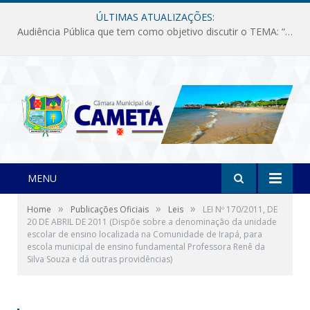
ÚLTIMAS ATUALIZAÇÕES:
Audiência Pública que tem como objetivo discutir o TEMA: “Fornecimento de Energia Elétrica em Debate: Tarifas, Qualidade e Atendimento dos Serviços”
MENU
»
»
»
Home
Publicações Oficiais
Leis
LEI Nº 170/2011, DE
20 DE ABRIL DE 2011 (Dispõe sobre a denominação da unidade
escolar de ensino localizada na Comunidade de Irapá, para
escola municipal de ensino fundamental Professora Renê da
Silva Souza e dá outras providências)