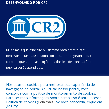
DESENVOLVIDO POR CR2
Muito mais que
criar site
ou
sistema para prefeituras
!
Realizamos uma
assessoria
completa, onde garantimos em
contrato que todas as exigências das
leis de transparência
pública
serão atendidas.
Conheça o
PNTP
e o
Radar da Transparência Pública
Nós usamos cookies para melhorar sua experiência de
navegação no portal. Ao utilizar nosso portal, você
concorda com a política de monitoramento de cookies.
Para ter mais informações sobre como isso é feito, acesse
Política de cookies (
Leia mais
). Se você concorda, clique em
Todos os direitos reservados a Câmara Municipal de Cametá.
ACEITO.