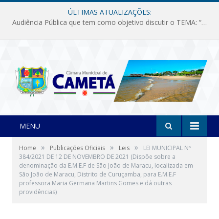
ÚLTIMAS ATUALIZAÇÕES:
Audiência Pública que tem como objetivo discutir o TEMA: “Fornecimento de Energia Elétrica em Debate: Tarifas, Qualidade e Atendimento dos Serviços”
MENU
»
»
»
Home
Publicações Oficiais
Leis
LEI MUNICIPAL Nº
384/2021 DE 12 DE NOVEMBRO DE 2021 (Dispõe sobre a
denominação da E.M.E.F de São João de Maracu, localizada em
São João de Maracu, Distrito de Curuçamba, para E.M.E.F
professora Maria Germana Martins Gomes e dá outras
providências)