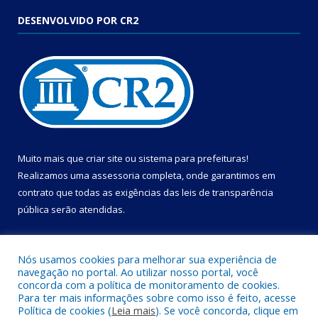
DESENVOLVIDO POR CR2
Muito mais que
criar site
ou
sistema para prefeituras
!
Realizamos uma
assessoria
completa, onde garantimos em
contrato que todas as exigências das
leis de transparência
pública
serão atendidas.
Conheça o
PNTP
e o
Radar da Transparência Pública
Nós usamos cookies para melhorar sua experiência de
navegação no portal. Ao utilizar nosso portal, você
concorda com a política de monitoramento de cookies.
Para ter mais informações sobre como isso é feito, acesse
Política de cookies (
Leia mais
). Se você concorda, clique em
Todos os direitos reservados a Câmara Municipal de Cametá.