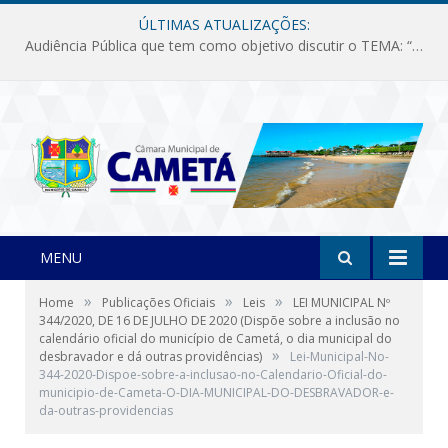
ÚLTIMAS ATUALIZAÇÕES:
Audiência Pública que tem como objetivo discutir o TEMA: “Fornecimento de Energia Elétrica em Debate: Tarifas, Qualidade e Atendimento dos Serviços”
MENU
»
»
»
Home
Publicações Oficiais
Leis
LEI MUNICIPAL Nº
344/2020, DE 16 DE JULHO DE 2020 (Dispõe sobre a inclusão no
calendário oficial do município de Cametá, o dia municipal do
»
desbravador e dá outras providências)
Lei-Municipal-No-
344-2020-Dispoe-sobre-a-inclusao-no-Calendario-Oficial-do-
municipio-de-Cameta-O-DIA-MUNICIPAL-DO-DESBRAVADOR-e-
da-outras-providencias