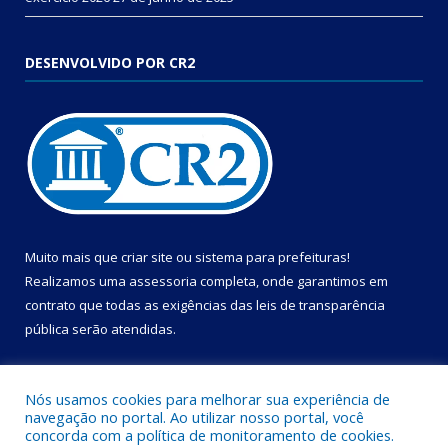
DESENVOLVIDO POR CR2
Muito mais que
criar site
ou
sistema para prefeituras
!
Realizamos uma
assessoria
completa, onde garantimos em
contrato que todas as exigências das
leis de transparência
pública
serão atendidas.
Conheça o
PNTP
e o
Radar da Transparência Pública
Nós usamos cookies para melhorar sua experiência de
navegação no portal. Ao utilizar nosso portal, você
concorda com a política de monitoramento de cookies.