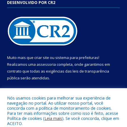
DESENVOLVIDO POR CR2
Muito mais que
criar site
ou
sistema para prefeituras
!
Realizamos uma
assessoria
completa, onde garantimos em
contrato que todas as exigências das
leis de transparência
pública
serão atendidas.
Conheça o
PNTP
e o
Radar da Transparência Pública
Nós usamos cookies para melhorar sua experiência de
navegação no portal. Ao utilizar nosso portal, você
concorda com a política de monitoramento de cookies.
Para ter mais informações sobre como isso é feito, acesse
Política de cookies (
Leia mais
). Se você concorda, clique em
Todos os direitos reservados a Câmara Municipal de Cametá.
ACEITO.