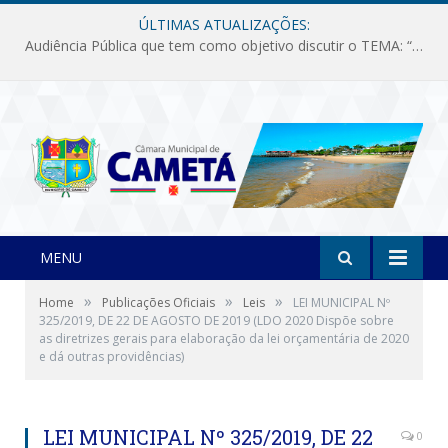
ÚLTIMAS ATUALIZAÇÕES:
Audiência Pública que tem como objetivo discutir o TEMA: “Fornecimento de Energia Elétrica em Debate: Tarifas, Qualidade e Atendimento dos Serviços”
MENU
»
»
»
Home
Publicações Oficiais
Leis
LEI MUNICIPAL Nº
325/2019, DE 22 DE AGOSTO DE 2019 (LDO 2020 Dispõe sobre
as diretrizes gerais para elaboração da lei orçamentária de 2020
e dá outras providências)
LEI MUNICIPAL Nº 325/2019, DE 22
0