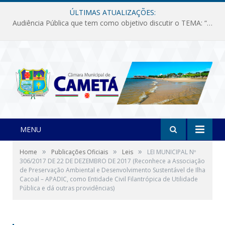
ÚLTIMAS ATUALIZAÇÕES:
Audiência Pública que tem como objetivo discutir o TEMA: “Fornecimento de Energia Elétrica em Debate: Tarifas, Qualidade e Atendimento dos Serviços”
MENU
»
»
»
Home
Publicações Oficiais
Leis
LEI MUNICIPAL Nº
306/2017 DE 22 DE DEZEMBRO DE 2017 (Reconhece a Associação
de Preservação Ambiental e Desenvolvimento Sustentável de Ilha
Cacoal – APADIC, como Entidade Civil Filantrópica de Utilidade
Pública e dá outras providências)