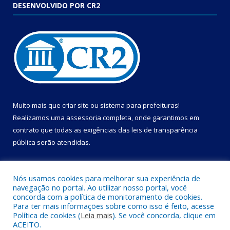
DESENVOLVIDO POR CR2
Muito mais que
criar site
ou
sistema para prefeituras
!
Realizamos uma
assessoria
completa, onde garantimos em
contrato que todas as exigências das
leis de transparência
pública
serão atendidas.
Conheça o
PNTP
e o
Radar da Transparência Pública
Nós usamos cookies para melhorar sua experiência de
navegação no portal. Ao utilizar nosso portal, você
concorda com a política de monitoramento de cookies.
Para ter mais informações sobre como isso é feito, acesse
Política de cookies (
Leia mais
). Se você concorda, clique em
Todos os direitos reservados a Câmara Municipal de Cametá.
ACEITO.