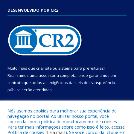
DESENVOLVIDO POR CR2
Muito mais que
criar site
ou
sistema para prefeituras
!
Realizamos uma
assessoria
completa, onde garantimos em
contrato que todas as exigências das
leis de transparência
pública
serão atendidas.
Conheça o
PNTP
e o
Radar da Transparência Pública
Nós usamos cookies para melhorar sua experiência de
navegação no portal. Ao utilizar nosso portal, você
concorda com a política de monitoramento de cookies.
Para ter mais informações sobre como isso é feito, acesse
Política de cookies (
Leia mais
). Se você concorda, clique em