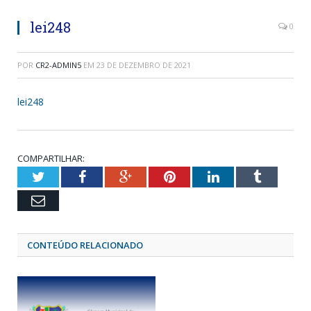
lei248
0
POR
CR2-ADMIN5
EM
23 DE DEZEMBRO DE 2021
lei248
COMPARTILHAR:
Twitter
Facebook
Google+
Pinterest
LinkedIn
Tumblr
Email
CONTEÚDO RELACIONADO