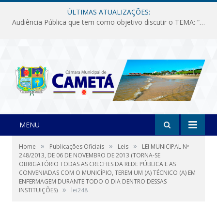
ÚLTIMAS ATUALIZAÇÕES:
Audiência Pública que tem como objetivo discutir o TEMA: “Fornecimento de Energia Elétrica em Debate: Tarifas, Qualidade e Atendimento dos Serviços”
MENU
»
»
»
Home
Publicações Oficiais
Leis
LEI MUNICIPAL Nº
248/2013, DE 06 DE NOVEMBRO DE 2013 (TORNA-SE
OBRIGATÓRIO TODAS AS CRECHES DA REDE PÚBLICA E AS
CONVENIADAS COM O MUNICÍPIO, TEREM UM (A) TÉCNICO (A) EM
ENFERMAGEM DURANTE TODO O DIA DENTRO DESSAS
»
INSTITUIÇÕES)
lei248