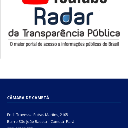
CÂMARA DE CAMETÁ
End.: Travessa Enéas Martins, 2105
Bairro São João Batista – Cametá- Pará