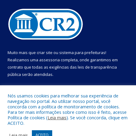
Muito mais que
criar site
ou
sistema para prefeituras
!
Realizamos uma
assessoria
completa, onde garantimos em
contrato que todas as exigências das
leis de transparência
pública
serão atendidas.
Conheça o
PNTP
e o
Radar da Transparência Pública
Nós usamos cookies para melhorar sua experiência de
navegação no portal. Ao utilizar nosso portal, você
concorda com a política de monitoramento de cookies.
Para ter mais informações sobre como isso é feito, acesse
Política de cookies (
Leia mais
). Se você concorda, clique em
Todos os direitos reservados a Câmara Municipal de Cametá.
ACEITO.
Mapa do Site
Acessar Área Administrativa
Leia mais
ACEITO