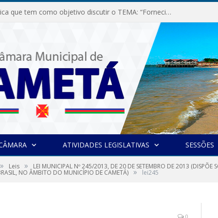
Audiência Pública que tem como objetivo discutir o TEMA: “Fornecimento de Energia Elétrica em Debate: Tarifas, Qualidade e Atendimento dos Serviços”
 CÂMARA
ATIVIDADES LEGISLATIVAS
SESSÕES
»
»
Leis
LEI MUNICIPAL Nº 245/2013, DE 20 DE SETEMBRO DE 2013 (DISPÕE
»
BRASIL, NO ÂMBITO DO MUNICÍPIO DE CAMETÁ)
lei245
0