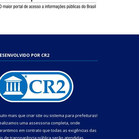
ESENVOLVIDO POR CR2
uito mais que
criar site
ou
sistema para prefeituras
!
ealizamos uma
assessoria
completa, onde
arantimos em contrato que todas as exigências das
eis de transparência pública
serão atendidas.