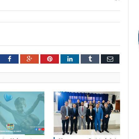
tter
Facebook
Google+
Pinterest
LinkedIn
Tumblr
Email