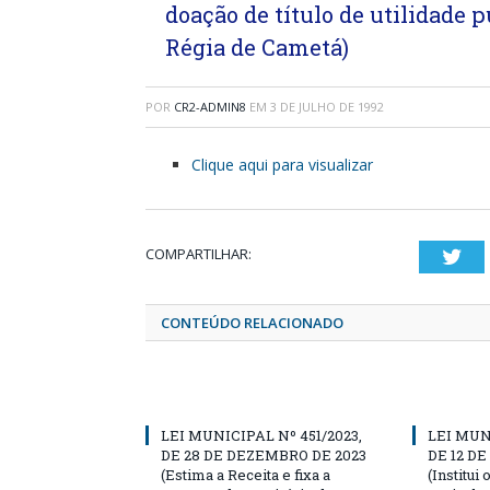
doação de título de utilidade p
Régia de Cametá)
POR
CR2-ADMIN8
EM
3 DE JULHO DE 1992
Clique aqui para visualizar
COMPARTILHAR:
Twi
CONTEÚDO RELACIONADO
LEI MUNICIPAL Nº 451/2023,
LEI MUN
DE 28 DE DEZEMBRO DE 2023
DE 12 D
(Estima a Receita e fixa a
(Institui