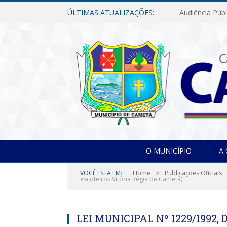
ÚLTIMAS ATUALIZAÇÕES:
O MUNICÍPIO
A
»
VOCÊ ESTÁ EM:
Home
Publicações Oficiais
escoteiros Vitória Régia de Cametá)
LEI MUNICIPAL Nº 1229/1992, D