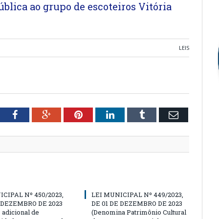
ública ao grupo de escoteiros Vitória
LEIS
tter
Facebook
Google+
Pinterest
LinkedIn
Tumblr
Email
ICIPAL Nº 450/2023,
LEI MUNICIPAL Nº 449/2023,
E DEZEMBRO DE 2023
DE 01 DE DEZEMBRO DE 2023
 o adicional de
(Denomina Patrimônio Cultural