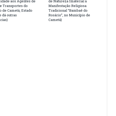
sidade aos Agentes de
de Natureza Imaterial a
 e Transportes do
Manifestação Religiosa
o de Cametá, Estado
Tradicional “Bambaê do
e dá outras
Rosário”, no Município de
cias)
Cametá)