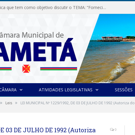
Audiência Pública que tem como objetivo discutir o TEMA: “Fornecimento de Energia Elétrica em Debate: Tarifas, Qualidade e Atendimento dos Serviços”
 CÂMARA
ATIVIDADES LEGISLATIVAS
SESSÕES
»
»
Leis
LEI MUNICIPAL Nº 1229/1992, DE 03 DE JULHO DE 1992 (Autoriza doa
E 03 DE JULHO DE 1992 (Autoriza
0