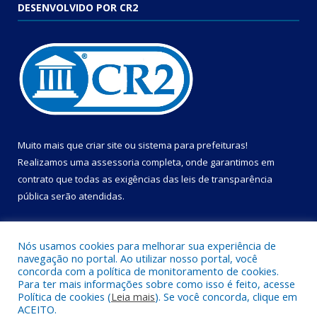
DESENVOLVIDO POR CR2
Muito mais que
criar site
ou
sistema para prefeituras
!
Realizamos uma
assessoria
completa, onde garantimos em
contrato que todas as exigências das
leis de transparência
pública
serão atendidas.
Conheça o
PNTP
e o
Radar da Transparência Pública
Nós usamos cookies para melhorar sua experiência de
navegação no portal. Ao utilizar nosso portal, você
concorda com a política de monitoramento de cookies.
Para ter mais informações sobre como isso é feito, acesse
Política de cookies (
Leia mais
). Se você concorda, clique em
Todos os direitos reservados a Câmara Municipal de Cametá.
ACEITO.