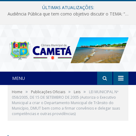
ÚLTIMAS ATUALIZAÇÕES:
Audiência Pública que tem como objetivo discutir o TEMA: “Fornecimento de Energia Elétrica em Debate: Tarifas, Qualidade e Atendimento dos Serviços”
MENU
»
»
»
Home
Publicações Oficiais
Leis
LEI MUNICIPAL Nº
058/2005, DE 15 DE SETEMBRO DE 2005 (Autoriza o Executivo
Municipal a criar o Departamento Municipal de Trânsito do
Município, DMUT bem como a firmar convênios e delegar suas
competências e outras providências)