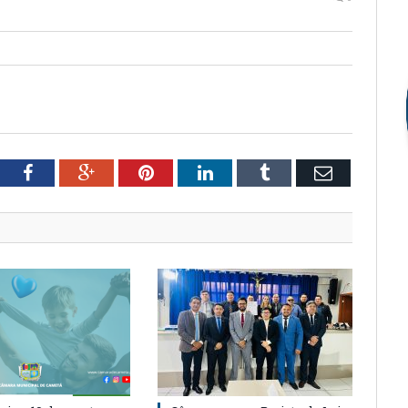
tter
Facebook
Google+
Pinterest
LinkedIn
Tumblr
Email