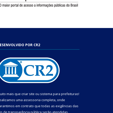
ESENVOLVIDO POR CR2
uito mais que
criar site
ou
sistema para prefeituras
!
ealizamos uma
assessoria
completa, onde
arantimos em contrato que todas as exigências das
eis de transparência pública
serão atendidas.