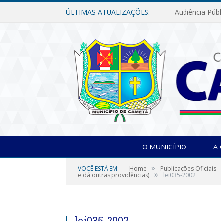
ÚLTIMAS ATUALIZAÇÕES:
O MUNICÍPIO
A
»
VOCÊ ESTÁ EM:
Home
Publicações Oficiais
»
e dá outras providências)
lei035-2002
lei035-2002