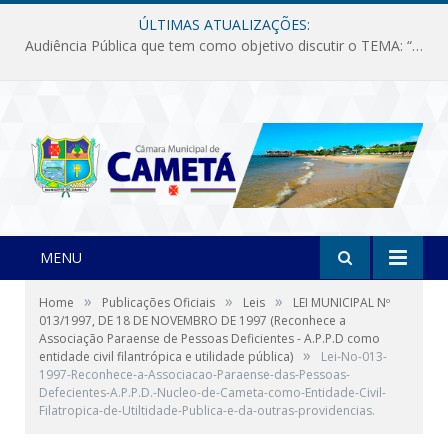
ÚLTIMAS ATUALIZAÇÕES:
Audiência Pública que tem como objetivo discutir o TEMA: “Fornecimento de Energia Elétrica em Debate: Tarifas, Qualidade e Atendimento dos Serviços”
MENU
»
»
»
Home
Publicações Oficiais
Leis
LEI MUNICIPAL Nº
013/1997, DE 18 DE NOVEMBRO DE 1997 (Reconhece a
Associação Paraense de Pessoas Deficientes - A.P.P.D como
»
entidade civil filantrópica e utilidade pública)
Lei-No-013-
1997-Reconhece-a-Associacao-Paraense-das-Pessoas-
Defecientes-A.P.P.D.-Nucleo-de-Cameta-como-Entidade-Civil-
Filatropica-de-Utiltidade-Publica-e-da-outras-providencias.