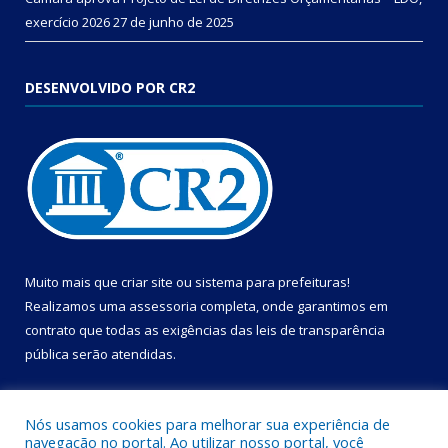
exercício 2026
27 de junho de 2025
DESENVOLVIDO POR CR2
Muito mais que
criar site
ou
sistema para prefeituras
!
Realizamos uma
assessoria
completa, onde garantimos em
contrato que todas as exigências das
leis de transparência
pública
serão atendidas.
Conheça o
PNTP
e o
Radar da Transparência Pública
Nós usamos cookies para melhorar sua experiência de
navegação no portal. Ao utilizar nosso portal, você