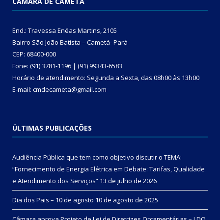
CÂMARA DE CAMETÁ
End.: Travessa Enéas Martins, 2105
Bairro São João Batista – Cametá- Pará
CEP: 68400-000
Fone: (91) 3781-1196 | (91) 99343-6583
Horário de atendimento: Segunda a Sexta, das 08h00 às 13h00
E-mail: cmdecameta@gmail.com
ÚLTIMAS PUBLICAÇÕES
Audiência Pública que tem como objetivo discutir o TEMA:
“Fornecimento de Energia Elétrica em Debate: Tarifas, Qualidade
e Atendimento dos Serviços”
13 de julho de 2026
Dia dos Pais – 10 de agosto
10 de agosto de 2025
Câmara aprova Projeto de Lei de Diretrizes Orçamentárias – LDO,