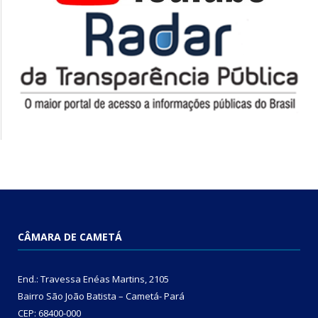
CÂMARA DE CAMETÁ
End.: Travessa Enéas Martins, 2105
Bairro São João Batista – Cametá- Pará
CEP: 68400-000