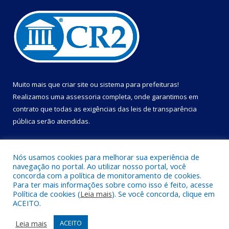
Muito mais que
criar site
ou
sistema para prefeituras
!
Realizamos uma
assessoria
completa, onde garantimos em
contrato que todas as exigências das
leis de transparência
pública
serão atendidas.
Conheça o
PNTP
e o
Radar da Transparência Pública
Nós usamos cookies para melhorar sua experiência de
navegação no portal. Ao utilizar nosso portal, você
concorda com a política de monitoramento de cookies.
Para ter mais informações sobre como isso é feito, acesse
Política de cookies (
Leia mais
). Se você concorda, clique em
Todos os direitos reservados a Câmara Municipal de Cametá.
ACEITO.
Mapa do Site
Acessar Área Administrativa
Leia mais
ACEITO