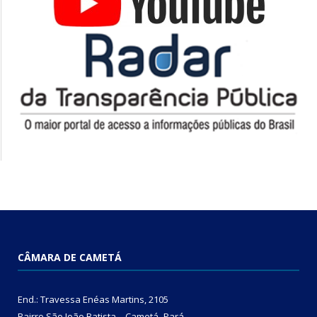
CÂMARA DE CAMETÁ
End.: Travessa Enéas Martins, 2105
Bairro São João Batista – Cametá- Pará