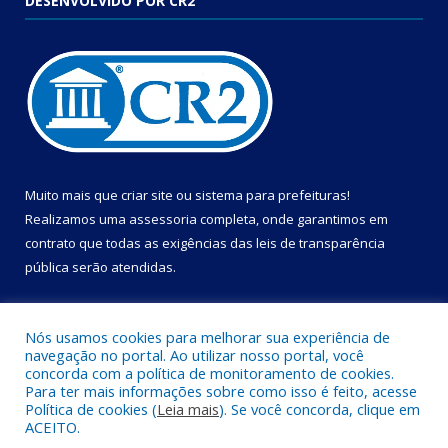
DESENVOLVIDO POR CR2
Muito mais que
criar site
ou
sistema para prefeituras
!
Realizamos uma
assessoria
completa, onde garantimos em
contrato que todas as exigências das
leis de transparência
pública
serão atendidas.
Conheça o
PNTP
e o
Radar da Transparência Pública
Nós usamos cookies para melhorar sua experiência de
navegação no portal. Ao utilizar nosso portal, você
concorda com a política de monitoramento de cookies.
Para ter mais informações sobre como isso é feito, acesse
Política de cookies (
Leia mais
). Se você concorda, clique em
Todos os direitos reservados a Câmara Municipal de Cametá.
ACEITO.