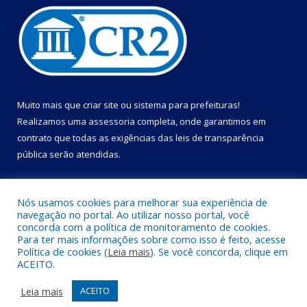
Muito mais que
criar site
ou
sistema para prefeituras
!
Realizamos uma
assessoria
completa, onde garantimos em
contrato que todas as exigências das
leis de transparência
pública
serão atendidas.
Conheça o
PNTP
e o
Radar da Transparência Pública
Nós usamos cookies para melhorar sua experiência de
navegação no portal. Ao utilizar nosso portal, você
concorda com a política de monitoramento de cookies.
Para ter mais informações sobre como isso é feito, acesse
Política de cookies (
Leia mais
). Se você concorda, clique em
Todos os direitos reservados a Câmara Municipal de Cametá.
ACEITO.
Mapa do Site
Acessar Área Administrativa
Leia mais
ACEITO
Acessar Webmail