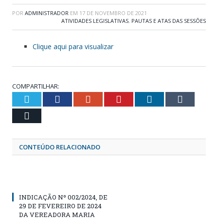
POR
ADMINISTRADOR
EM
17 DE NOVEMBRO DE 2021
ATIVIDADES LEGISLATIVAS
,
PAUTAS E ATAS DAS SESSÕES
Clique aqui para visualizar
COMPARTILHAR:
Twitter
Facebook
Google+
Pinterest
LinkedIn
Tumblr
Email
CONTEÚDO RELACIONADO
INDICAÇÃO Nº 002/2024, DE
29 DE FEVEREIRO DE 2024
DA VEREADORA MARIA