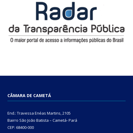
CÂMARA DE CAMETÁ
End.: Travessa Enéas Martins, 2105
Bairro São João Batista – Cametá- Pará
CEP: 68400-000