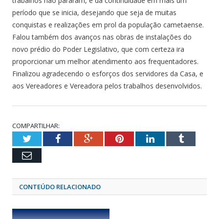
trabalhos não pararam, e da continuidade em mais um
período que se inicia, desejando que seja de muitas
conquistas e realizações em prol da população cametaense.
Falou também dos avanços nas obras de instalações do
novo prédio do Poder Legislativo, que com certeza ira
proporcionar um melhor atendimento aos frequentadores.
Finalizou agradecendo o esforços dos servidores da Casa, e
aos Vereadores e Vereadora pelos trabalhos desenvolvidos.
COMPARTILHAR:
Twitter
Facebook
Google+
Pinterest
LinkedIn
Tumblr
Email
CONTEÚDO RELACIONADO