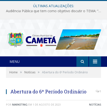
ÚLTIMAS ATUALIZAÇÕES:
Audiência Pública que tem como objetivo discutir o TEMA: “Fornecimento de Energia Elétrica em Debate: Tarifas, Qualidade e Atendimento dos Serviços”
MENU
»
»
Home
Notícias
Abertura do 6º Período Ordinário
Abertura do 6º Período Ordinário
0
POR
MARKETING
EM
1 DE AGOSTO DE 2023
NOTÍCIAS