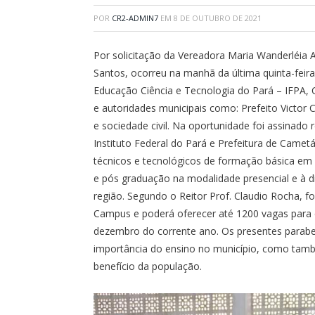
POR
CR2-ADMIN7
EM
8 DE OUTUBRO DE 2021
Por solicitação da Vereadora Maria Wanderléi
Santos, ocorreu na manhã da última quinta-feira 
Educação Ciência e Tecnologia do Pará – IFPA,
e autoridades municipais como: Prefeito Victor C
e sociedade civil. Na oportunidade foi assinad
Instituto Federal do Pará e Prefeitura de Cametá
técnicos e tecnológicos de formação básica em 
e pós graduação na modalidade presencial e à di
região. Segundo o Reitor Prof. Claudio Rocha, f
Campus e poderá oferecer até 1200 vagas para c
dezembro do corrente ano. Os presentes paraben
importância do ensino no município, como tamb
benefício da população.