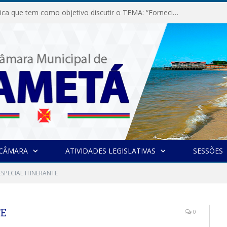
Audiência Pública que tem como objetivo discutir o TEMA: “Fornecimento de Energia Elétrica em Debate: Tarifas, Qualidade e Atendimento dos Serviços”
 CÂMARA
ATIVIDADES LEGISLATIVAS
SESSÕES
ESPECIAL ITINERANTE
TE
0