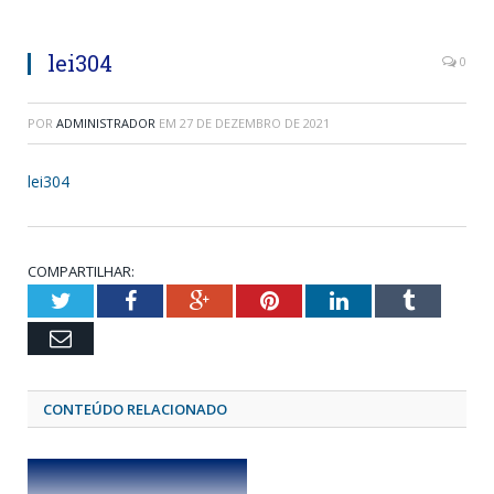
lei304
0
POR
ADMINISTRADOR
EM
27 DE DEZEMBRO DE 2021
lei304
COMPARTILHAR:
Twitter
Facebook
Google+
Pinterest
LinkedIn
Tumblr
Email
CONTEÚDO RELACIONADO