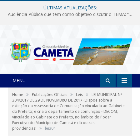
ÚLTIMAS ATUALIZAÇÕES:
Audiência Pública que tem como objetivo discutir o TEMA: “Fornecimento de Energia Elétrica em Debate: Tarifas, Qualidade e Atendimento dos Serviços”
MENU
»
»
»
Home
Publicações Oficiais
Leis
LEI MUNICIPAL Nº
304/2017 DE 29 DE NOVEMBRO DE 2017 (Dispõe sobre a
extinção da Assessoria de Comunicação vinculada ao Gabinete
do Prefeito; e cria o departamento de comunição - DECOM,
vinculado ao Gabinete do Prefeito, no âmbito do Poder
Executivo do Município de Cametá e dá outras
»
providências)
lei304