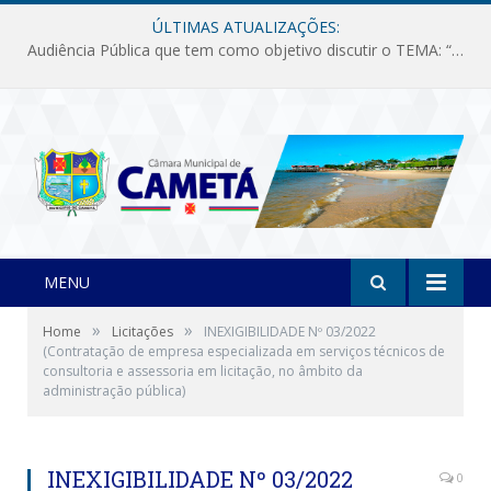
ÚLTIMAS ATUALIZAÇÕES:
Audiência Pública que tem como objetivo discutir o TEMA: “Fornecimento de Energia Elétrica em Debate: Tarifas, Qualidade e Atendimento dos Serviços”
MENU
»
»
Home
Licitações
INEXIGIBILIDADE Nº 03/2022
(Contratação de empresa especializada em serviços técnicos de
consultoria e assessoria em licitação, no âmbito da
administração pública)
INEXIGIBILIDADE Nº 03/2022
0