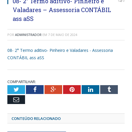
08- 2° Termo aditivo- Pinheiro e
0
Valadares – Assessoria CONTÁBIL
ass aSS
POR
ADMINISTRADOR
EM
7 DE MAIO DE 2024
08- 2° Termo aditivo- Pinheiro e Valadares - Assessoria
CONTÁBIL ass aSS
COMPARTILHAR:
Twitter
Facebook
Google+
Pinterest
LinkedIn
Tumblr
Email
CONTEÚDO RELACIONADO