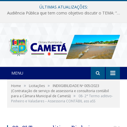
ÚLTIMAS ATUALIZAÇÕES:
Audiência Pública que tem como objetivo discutir o TEMA: “Fornecimento de Energia Elétrica em Debate: Tarifas, Qualidade e Atendimento dos Serviços”
MENU
»
»
Home
Licitações
INEXIGIBILIDADE Nº 005/2023
(Contratação de serviço de assessoria e consultoria contábil
»
para a Câmara Municipal de Cametá)
08- 2° Termo aditivo-
Pinheiro e Valadares – Assessoria CONTÁBIL ass aSS