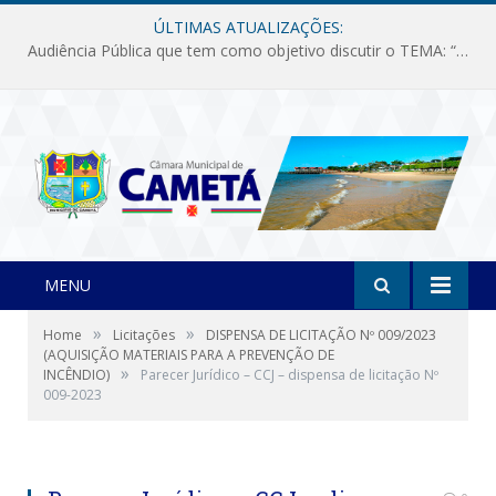
ÚLTIMAS ATUALIZAÇÕES:
Audiência Pública que tem como objetivo discutir o TEMA: “Fornecimento de Energia Elétrica em Debate: Tarifas, Qualidade e Atendimento dos Serviços”
MENU
»
»
Home
Licitações
DISPENSA DE LICITAÇÃO Nº 009/2023
(AQUISIÇÃO MATERIAIS PARA A PREVENÇÃO DE
»
INCÊNDIO)
Parecer Jurídico – CCJ – dispensa de licitação Nº
009-2023