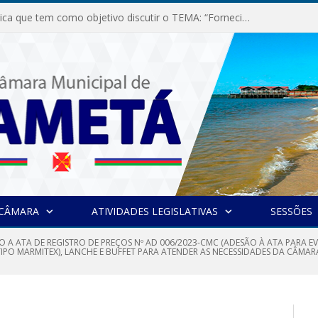
Audiência Pública que tem como objetivo discutir o TEMA: “Fornecimento de Energia Elétrica em Debate: Tarifas, Qualidade e Atendimento dos Serviços”
 CÂMARA
ATIVIDADES LEGISLATIVAS
SESSÕES
O A ATA DE REGISTRO DE PREÇOS Nº AD 006/2023-CMC (ADESÃO À ATA PARA
IPO MARMITEX), LANCHE E BUFFET PARA ATENDER AS NECESSIDADES DA CÂMAR