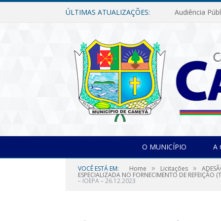
ÚLTIMAS ATUALIZAÇÕES:
O MUNICÍPIO
A
»
»
VOCÊ ESTÁ EM:
Home
Licitações
ADESÃ
ESPECIALIZADA NO FORNECIMENTO DE REFEIÇÃO (T
– IOEPA – 26.12.2023