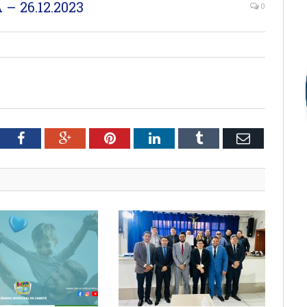
 26.12.2023
0
tter
Facebook
Google+
Pinterest
LinkedIn
Tumblr
Email