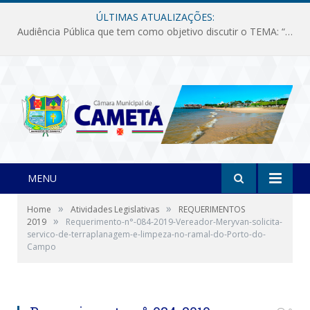
ÚLTIMAS ATUALIZAÇÕES:
Audiência Pública que tem como objetivo discutir o TEMA: “Fornecimento de Energia Elétrica em Debate: Tarifas, Qualidade e Atendimento dos Serviços”
MENU
»
»
Home
Atividades Legislativas
REQUERIMENTOS
»
2019
Requerimento-n°-084-2019-Vereador-Meryvan-solicita-
servico-de-terraplanagem-e-limpeza-no-ramal-do-Porto-do-
Campo