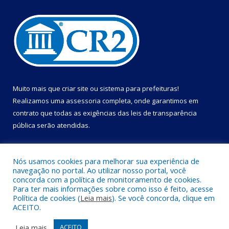
Muito mais que
criar site
ou
sistema para prefeituras
!
Realizamos uma
assessoria
completa, onde garantimos em
contrato que todas as exigências das
leis de transparência
pública
serão atendidas.
Conheça o
PNTP
e o
Radar da Transparência Pública
Nós usamos cookies para melhorar sua experiência de
navegação no portal. Ao utilizar nosso portal, você
concorda com a política de monitoramento de cookies.
Para ter mais informações sobre como isso é feito, acesse
Política de cookies (
Leia mais
). Se você concorda, clique em
Todos os direitos reservados a Câmara Municipal de Cametá.
ACEITO.
Mapa do Site
Acessar Área Administrativa
Leia mais
ACEITO