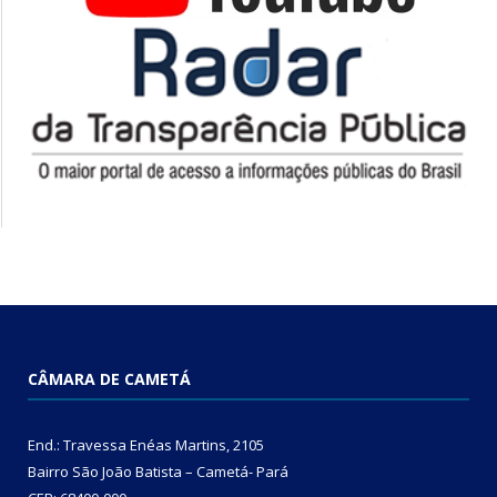
CÂMARA DE CAMETÁ
End.: Travessa Enéas Martins, 2105
Bairro São João Batista – Cametá- Pará