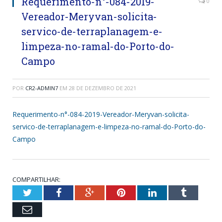
Requerimento-n°-084-2019-
0
Vereador-Meryvan-solicita-
servico-de-terraplanagem-e-
limpeza-no-ramal-do-Porto-do-
Campo
POR
CR2-ADMIN7
EM
28 DE DEZEMBRO DE 2021
Requerimento-n°-084-2019-Vereador-Meryvan-solicita-
servico-de-terraplanagem-e-limpeza-no-ramal-do-Porto-do-
Campo
COMPARTILHAR:
Twitter
Facebook
Google+
Pinterest
LinkedIn
Tumblr
Email