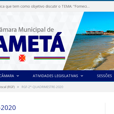
Audiência Pública que tem como objetivo discutir o TEMA: “Fornecimento de Energia Elétrica em Debate: Tarifas, Qualidade e Atendimento dos Serviços”
 CÂMARA
ATIVIDADES LEGISLATIVAS
SESSÕES
»
iscal (RGF)
RGF-2°-QUADRIMESTRE-2020
-2020