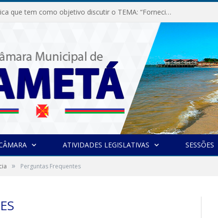
Audiência Pública que tem como objetivo discutir o TEMA: “Fornecimento de Energia Elétrica em Debate: Tarifas, Qualidade e Atendimento dos Serviços”
 CÂMARA
ATIVIDADES LEGISLATIVAS
SESSÕES
»
cia
Perguntas Frequentes
ES