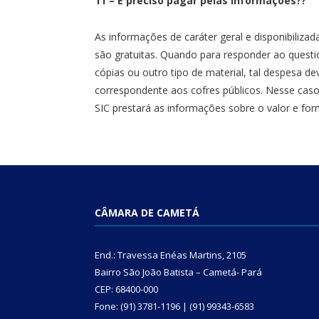
11 – É preciso pagar pelas Informações??
As informações de caráter geral e disponibili
são gratuitas. Quando para responder ao questi
cópias ou outro tipo de material, tal despesa de
correspondente aos cofres públicos. Nesse caso
SIC prestará as informações sobre o valor e fo
CÂMARA DE CAMETÁ
End.: Travessa Enéas Martins, 2105
Bairro São João Batista – Cametá- Pará
CEP: 68400-000
Fone: (91) 3781-1196 | (91) 99343-6583