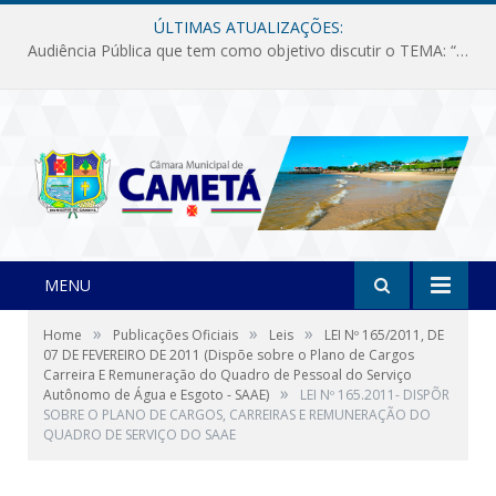
ÚLTIMAS ATUALIZAÇÕES:
Audiência Pública que tem como objetivo discutir o TEMA: “Fornecimento de Energia Elétrica em Debate: Tarifas, Qualidade e Atendimento dos Serviços”
MENU
»
»
»
Home
Publicações Oficiais
Leis
LEI Nº 165/2011, DE
07 DE FEVEREIRO DE 2011 (Dispõe sobre o Plano de Cargos
Carreira E Remuneração do Quadro de Pessoal do Serviço
»
Autônomo de Água e Esgoto - SAAE)
LEI Nº 165.2011- DISPÕR
SOBRE O PLANO DE CARGOS, CARREIRAS E REMUNERAÇÃO DO
QUADRO DE SERVIÇO DO SAAE