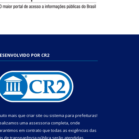
ESENVOLVIDO POR CR2
uito mais que
criar site
ou
sistema para prefeituras
!
ealizamos uma
assessoria
completa, onde
arantimos em contrato que todas as exigências das
eis de transparência pública
serão atendidas.