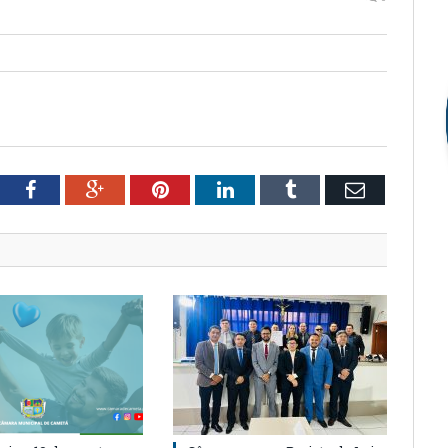
tter
Facebook
Google+
Pinterest
LinkedIn
Tumblr
Email