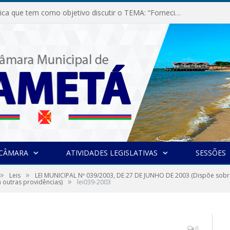
Audiência Pública que tem como objetivo discutir o TEMA: “Fornecimento de Energia Elétrica em Debate: Tarifas, Qualidade e Atendimento dos Serviços”
 CÂMARA
ATIVIDADES LEGISLATIVAS
SESSÕES
»
»
Leis
LEI MUNICIPAL Nº 039/2003, DE 27 DE JUNHO DE 2003 (Dispõe sobr
»
á outras providências)
lei039-2003
0