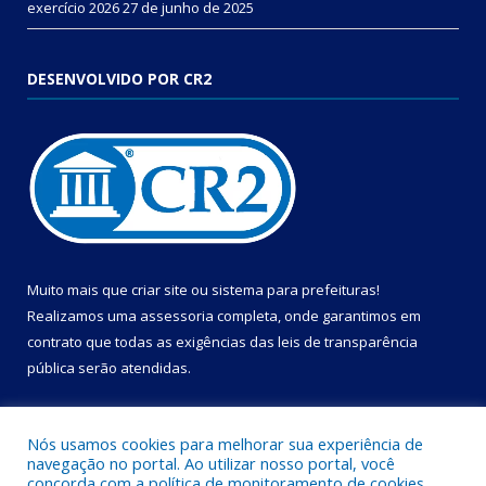
exercício 2026
27 de junho de 2025
DESENVOLVIDO POR CR2
Muito mais que
criar site
ou
sistema para prefeituras
!
Realizamos uma
assessoria
completa, onde garantimos em
contrato que todas as exigências das
leis de transparência
pública
serão atendidas.
Conheça o
PNTP
e o
Radar da Transparência Pública
Nós usamos cookies para melhorar sua experiência de
navegação no portal. Ao utilizar nosso portal, você
concorda com a política de monitoramento de cookies.