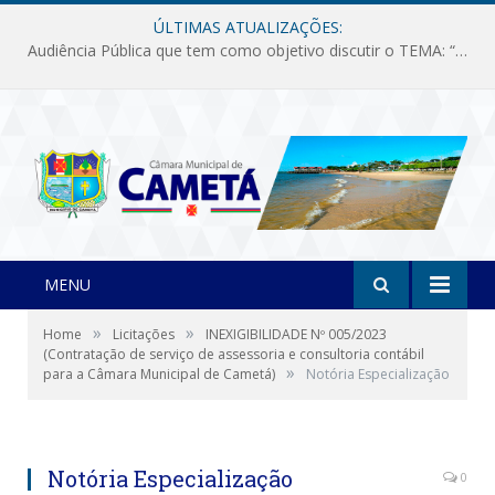
ÚLTIMAS ATUALIZAÇÕES:
Audiência Pública que tem como objetivo discutir o TEMA: “Fornecimento de Energia Elétrica em Debate: Tarifas, Qualidade e Atendimento dos Serviços”
MENU
»
»
Home
Licitações
INEXIGIBILIDADE Nº 005/2023
(Contratação de serviço de assessoria e consultoria contábil
»
para a Câmara Municipal de Cametá)
Notória Especialização
Notória Especialização
0